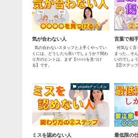
気が合わない人
言葉で相
気の合わないスタッフと上手くやってい
何気なく言
くには、どうしたら良いでしょうか？関わ
まった…そ
り方のヒントは、まず【○○○○を見つけ
いのでしょ
る】です。
【②ステッ
youtubeチャンネル
ミスを認めない人
最低限の