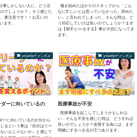
仕事しかしない人に、どう注
働き始めたばかりのスタッフから「こん
いのでしょうか？」そう感じた
なに忙しいとは思っていなかった。辞めた
方、要注意です！！お互いの
い」と言われてしまった…そんな時は、ど
ています。
う対応していけば良いのでしょうか？まず
は【相手と○○をする】事が大切になってき
ます。
youtubeチャンネル
youtubeチャンネル
ーダーに向いているの
医療事故が不安
医療事故を起こしてしまうかもしれな
い…そんな不安を感じた時は、どうすれば
ダーに向いているのか分から
良いのでしょうか？改善する為には、まず
感じるという事は『自分はリー
明確にするべき点が①つあります。
てないんじゃないか』と感じて