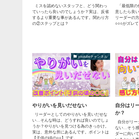
ミスを認めないスタッフと、どう関わっ
「最低限の
ていったら良いのでしょうか？実は、反省
意したら良
するより重要な事があるんです。関わり方
リーダーの
の②ステップとは？
○○○がズレ
youtubeチャンネル
やりがいを見いだせない
自分はリ
か？
リーダーとしてのやりがいを見いだせな
い…そんな時は、どうすれば良いのでしょ
自分がリー
うか？やりがいを見つける為のきっかけ。
ない…そう
実は、意外な所にあるんです。ポイントは
ダーに向い
【子供の頃の○○】です。