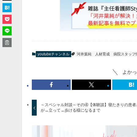
youtubeチャンネル
河井葉純
人材育成
病院スタッフ
よかっ
～スペシャル対談～その④【体験談】寝たきりの患者
が→立って→歩ける様になるまで